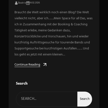
Beatrix
14.02.2026
Braucht die Welt wirklich noch einen Blog? Die Welt
vielleicht nicht, aber ich…….Mein Space für all Das, was
ich in Zusammenhang mit der Booking & Coaching
Tätigkeit erlebe, meine Gedanken dazu,
Konzertrückblicke und Vorschauen, hin und wieder
kurzfristig Auftrittsgesuche für tourende Bands und
Supportgesuche bei kurzfristigen Ausfällen……. Und
los geht es jetzt mit einem kleinen…
Continue Reading
Search
S
e
Search
a