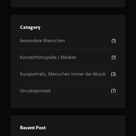
r
c
h
Category
besondere Menschen
(1)
Konzertfotografie / Medien
(1)
Kurzporträts, Menschen hinter der Musik
(3)
Uncategorized
(7)
Recent Post