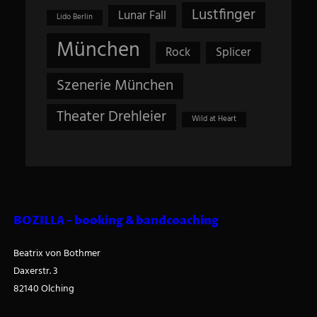
Lustfinger
Lunar Fall
Lido Berlin
München
Rock
Splicer
Szenerie München
Theater Drehleier
Wild at Heart
BOZILLA – booking & bandcoaching
Beatrix von Bothmer
Daxerstr. 3
82140 Olching