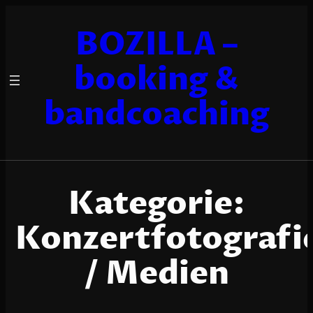
Zum
Inhalt
BOZILLA –
springen
booking &
bandcoaching
Kategorie:
Konzertfotografi
/ Medien