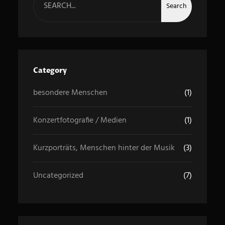
e
Search
a
r
c
h
Category
besondere Menschen
(1)
Konzertfotografie / Medien
(1)
Kurzporträts, Menschen hinter der Musik
(3)
Uncategorized
(7)