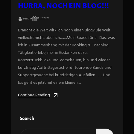
HURRA, NOCH EIN BLOG!!!
Beatrix
14.02.2026
Braucht die Welt wirklich noch einen Blog? Die Welt
vielleicht nicht, aber ich…….Mein Space für all Das, was
ich in Zusammenhang mit der Booking & Coaching
Tätigkeit erlebe, meine Gedanken dazu,
Konzertrückblicke und Vorschauen, hin und wieder
kurzfristig Auftrittsgesuche für tourende Bands und
Supportgesuche bei kurzfristigen Ausfällen……. Und
los geht es jetzt mit einem kleinen…
Continue Reading
Search
S