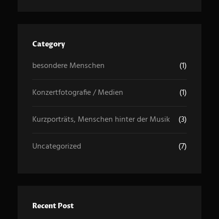
r
c
h
Category
besondere Menschen
(1)
Konzertfotografie / Medien
(1)
Kurzporträts, Menschen hinter der Musik
(3)
Uncategorized
(7)
Recent Post