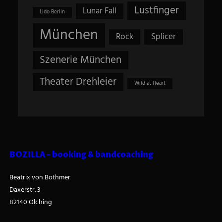
Lustfinger
Lunar Fall
Lido Berlin
München
Rock
Splicer
Szenerie München
Theater Drehleier
Wild at Heart
BOZILLA – booking & bandcoaching
Beatrix von Bothmer
Daxerstr. 3
82140 Olching