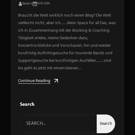
Beatrix
14.02.2026
Braucht die Welt wirklich noch einen Blog? Die Welt
vielleicht nicht, aber ich…….Mein Space für all Das, was
ich in Zusammenhang mit der Booking & Coaching
Tätigkeit erlebe, meine Gedanken dazu,
Konzertrückblicke und Vorschauen, hin und wieder
kurzfristig Auftrittsgesuche für tourende Bands und
Supportgesuche bei kurzfristigen Ausfällen……. Und
los geht es jetzt mit einem kleinen…
Continue Reading
Search
S
e
Search
a