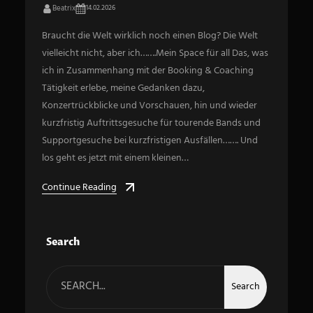
Beatrix
14.02.2026
Braucht die Welt wirklich noch einen Blog? Die Welt
vielleicht nicht, aber ich…….Mein Space für all Das, was
ich in Zusammenhang mit der Booking & Coaching
Tätigkeit erlebe, meine Gedanken dazu,
Konzertrückblicke und Vorschauen, hin und wieder
kurzfristig Auftrittsgesuche für tourende Bands und
Supportgesuche bei kurzfristigen Ausfällen……. Und
los geht es jetzt mit einem kleinen…
Continue Reading
Search
S
e
Search
a