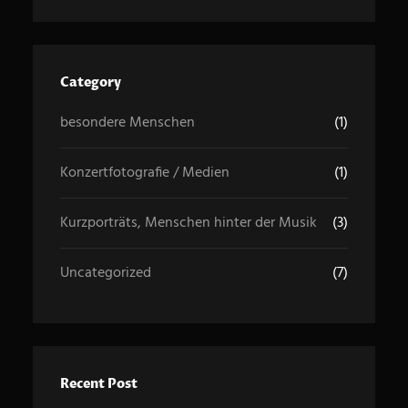
r
c
h
Category
besondere Menschen
(1)
Konzertfotografie / Medien
(1)
Kurzporträts, Menschen hinter der Musik
(3)
Uncategorized
(7)
Recent Post