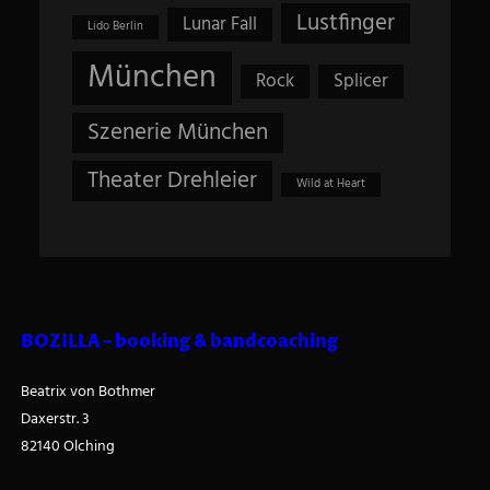
Lustfinger
Lunar Fall
Lido Berlin
München
Rock
Splicer
Szenerie München
Theater Drehleier
Wild at Heart
BOZILLA – booking & bandcoaching
Beatrix von Bothmer
Daxerstr. 3
82140 Olching