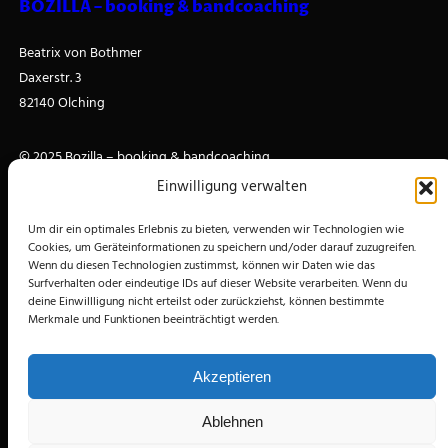
BOZILLA – booking & bandcoaching
Beatrix von Bothmer
Daxerstr. 3
82140 Olching
© 2025 Bozilla – booking & bandcoaching
·
Impressum
·
Datenschutzerklärung
·
Cookie-Richtlinie
Einwilligung verwalten
Um dir ein optimales Erlebnis zu bieten, verwenden wir Technologien wie
Proudly powered by
WordPress
Cookies, um Geräteinformationen zu speichern und/oder darauf zuzugreifen.
Wenn du diesen Technologien zustimmst, können wir Daten wie das
Pages
Social
Surfverhalten oder eindeutige IDs auf dieser Website verarbeiten. Wenn du
deine Einwillligung nicht erteilst oder zurückziehst, können bestimmte
Über Bozilla
Merkmale und Funktionen beeinträchtigt werden.
Facebook
Bands
Coaching
Akzeptieren
Blog
Veranstaltungen
Ablehnen
Partner