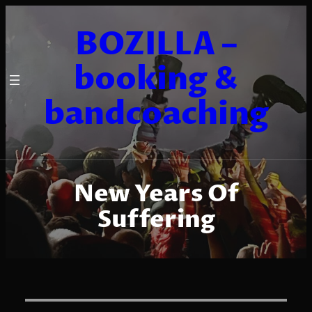
Zum
Inhalt
BOZILLA –
springen
booking &
bandcoaching
New Years Of
Suffering