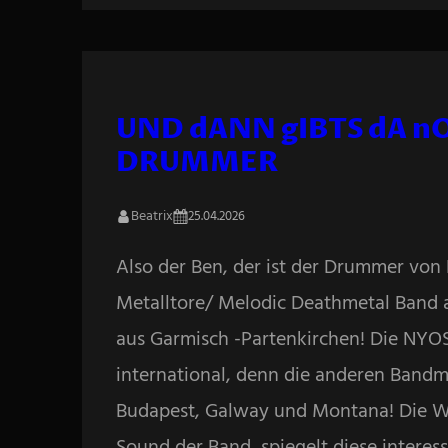
UND dANN gIBTS dA n
DRUMMER
Beatrix
25.04.2026
Also der Ben, der ist der Drummer von 
Metalltore/ Melodic Deathmetal Band
aus Garmisch -Partenkirchen! Die NYOS
international, denn die anderen Bandm
Budapest, Galway und Montana! Die We
Sound der Band, spiegelt diese interes