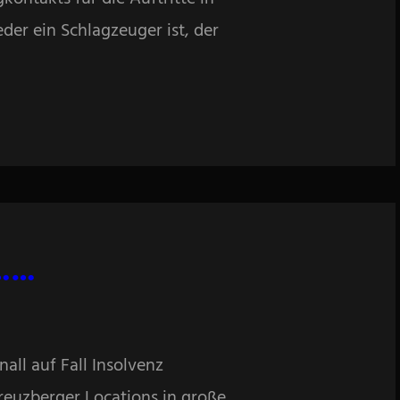
der ein Schlagzeuger ist, der
m……
all auf Fall Insolvenz
reuzberger Locations in große