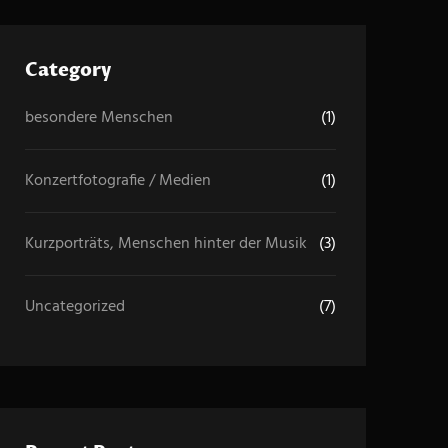
h
Category
besondere Menschen
(1)
Konzertfotografie / Medien
(1)
Kurzporträts, Menschen hinter der Musik
(3)
Uncategorized
(7)