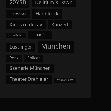
20YSB
Delirium`s Dawn
Hard Rock
Hardcore
Kings of decay
Konzert
Lunar Fall
Lido Berlin
München
Lustfinger
Rock
Splicer
Szenerie München
Theater Drehleier
Wild at Heart