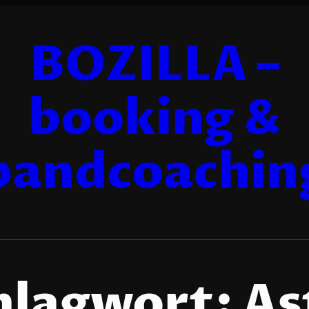
BOZILLA –
booking &
bandcoachin
hlagwort:
As