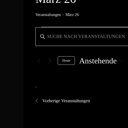
Veranstaltungen
März 26
Veranstaltungen
Veranstaltungen
Bitte
Suche
Schlüsselwort
und
eingeben.
Ansichten,
Anstehende
Heute
Suche
Navigation
Datum
nach
wählen.
Veranstaltungen
Schlüsselwort.
Vorherige
Veranstaltungen