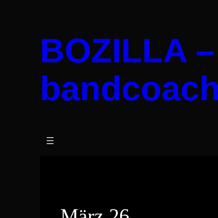
BOZILLA –
bandcoach
März 26