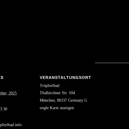
LS
VERANSTALTUNGSORT
Tröpferlbad
Thalkirchner Str. 104
ber, 2025
München
,
80337
Germany
G
oogle Karte anzeigen
23:30
pferlbad.info