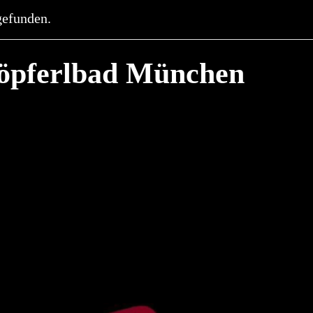
tgefunden.
röpferlbad München